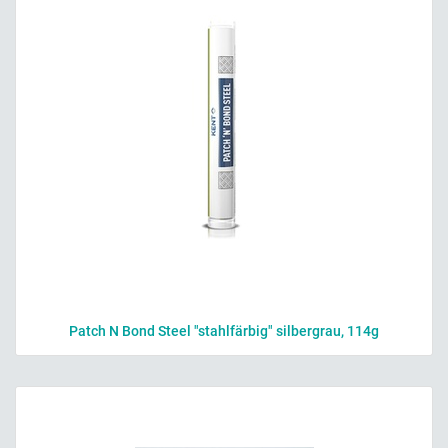
Patch N Bond Steel "stahlfärbig" silbergrau, 114g