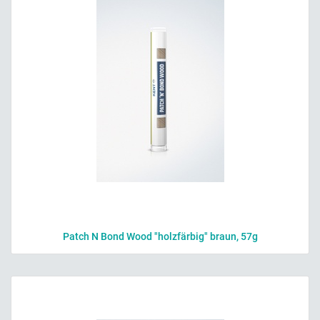
Patch N Bond Wood "holzfärbig" braun, 57g