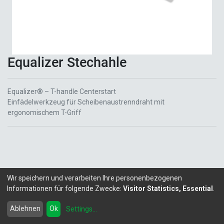
Equalizer Stechahle
Equalizer® – T-handle Centerstart
Einfädelwerkzeug für Scheibenaustrenndraht mit
ergonomischem T-Griff
Wir speichern und verarbeiten Ihre personenbezogenen
Informationen für folgende Zwecke:
Visitor Statistics, Essential
.
Copyright ©
LITALEX - Chemie GmbH
Powered by
- Die #1
Open-Source eCommerce
Ablehnen
Ok
Settings
...