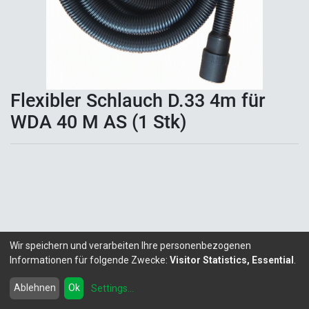
Flexibler Schlauch D.33 4m für
WDA 40 M AS (1 Stk)
Wir speichern und verarbeiten Ihre personenbezogenen
Informationen für folgende Zwecke:
Visitor Statistics, Essential
.
Copyright ©
LITALEX - Chemie GmbH
Powered by
- Die #1
Open-Source eCommerce
Ablehnen
Ok
Settings
...