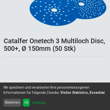
Catalfer Onetech 3 Multiloch Disc,
500+, Ø 150mm (50 Stk)
Wir speichern und verarbeiten Ihre personenbezogenen
Informationen für folgende Zwecke:
Visitor Statistics, Essential
.
Copyright ©
LITALEX - Chemie GmbH
Powered by
- Die #1
Open-Source eCommerce
Ablehnen
Ok
Settings
...