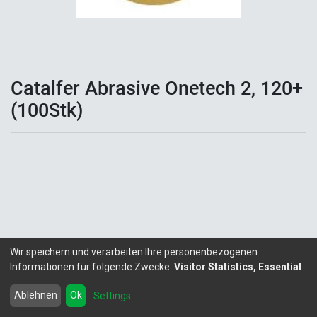
Catalfer Abrasive Onetech 2, 120+
(100Stk)
Wir speichern und verarbeiten Ihre personenbezogenen
Informationen für folgende Zwecke:
Visitor Statistics, Essential
.
Copyright ©
LITALEX - Chemie GmbH
Powered by
- Die #1
Open-Source eCommerce
Ablehnen
Ok
Settings
...