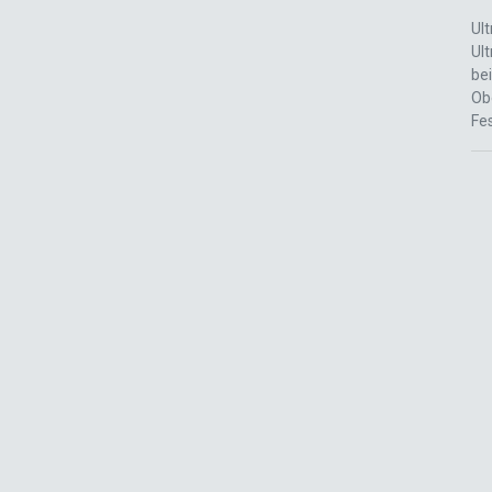
Ult
Ult
bei
Ob
Fes