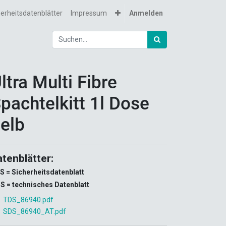
herheitsdatenblätter
Impressum
Anmelden
ltra Multi Fibre
pachtelkitt 1l Dose
elb
atenblätter:
S = Sicherheitsdatenblatt
S = technisches Datenblatt
TDS_86940.pdf
SDS_86940_AT.pdf