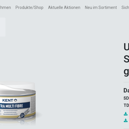
ehmen
Produkte/Shop
Aktuelle Aktionen
Neu im Sortiment
Sic
U
S
g
D
SD
TD