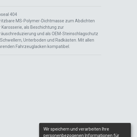
oseal 404
ritzbare MS-Polymer-Dichtmasse zum Abdichten
 Karosserie, als Beschichtung zur
räuschreduzierung und als OEM-Steinschlagschutz
 Schwellern, Unterboden und Radkästen. Mit allen
hrenden Fahrzeuglacken kompatibel.
Wir speichern und verarbeiten Ihre
personenbezogenen Informationen für