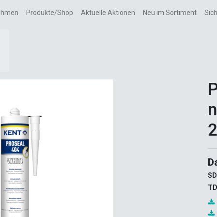
ehmen
Produkte/Shop
Aktuelle Aktionen
Neu im Sortiment
Sic
P
n
2
D
SD
TD