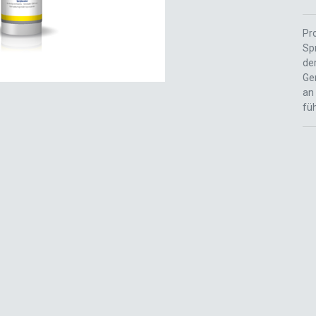
Pr
Sp
der
Ge
an
fü