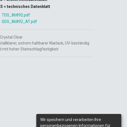
S = technisches Datenblatt
TDS_86892.pdf
SDS_86892_AT.pdf
Crystal Clear
stallklarer, extrem haltbarer Klarlack, UV-beständig
d mit hoher Steinschlagfestigkeit
Wir speichern und verarbeiten Ihre
personenbezogenen Informationen für