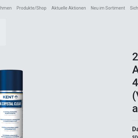
ehmen
Produkte/Shop
Aktuelle Aktionen
Neu im Sortiment
Sic
2
A
(
a
D
SD