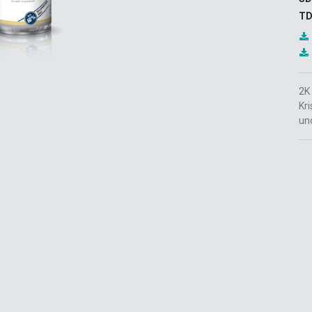
TD
2K 
Kri
un