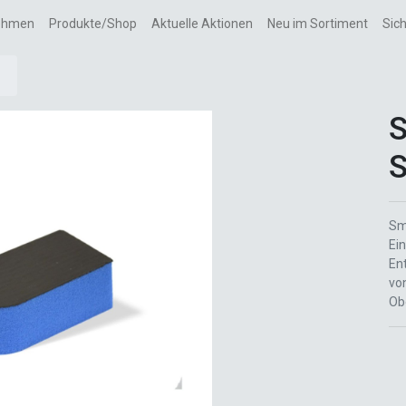
ehmen
Produkte/Shop
Aktuelle Aktionen
Neu im Sortiment
Sic
S
S
Sm
Ei
En
vo
Ob