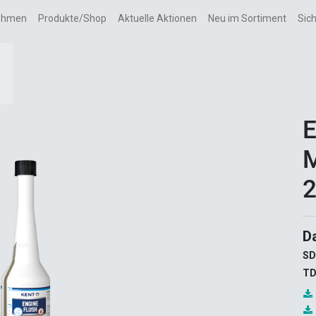
ehmen
Produkte/Shop
Aktuelle Aktionen
Neu im Sortiment
Sic
E
M
2
D
SD
TD