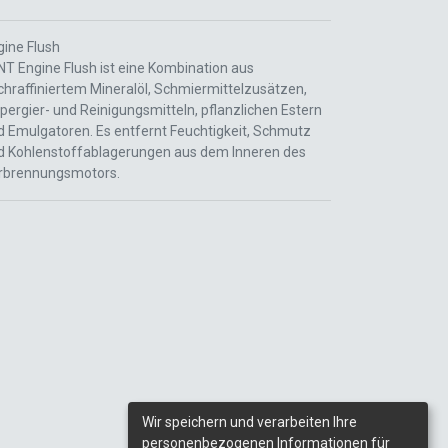
gine Flush
NT Engine Flush ist eine Kombination aus
chraffiniertem Mineralöl, Schmiermittelzusätzen,
pergier- und Reinigungsmitteln, pflanzlichen Estern
d Emulgatoren. Es entfernt Feuchtigkeit, Schmutz
d Kohlenstoffablagerungen aus dem Inneren des
rbrennungsmotors.
Wir speichern und verarbeiten Ihre
personenbezogenen Informationen für