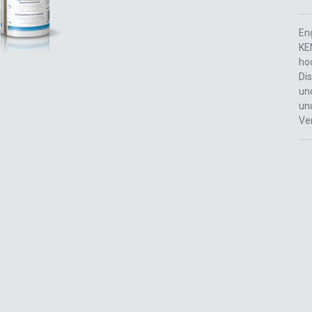
En
KE
ho
Dis
un
un
Ve