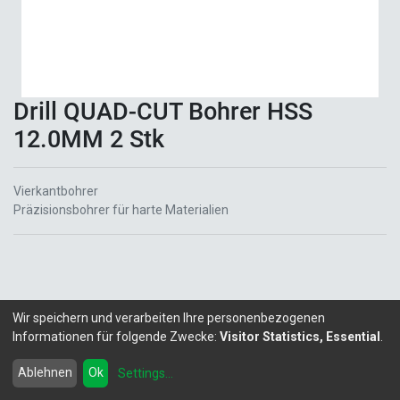
Drill QUAD-CUT Bohrer HSS
12.0MM 2 Stk
Vierkantbohrer
Präzisionsbohrer für harte Materialien
Wir speichern und verarbeiten Ihre personenbezogenen
Informationen für folgende Zwecke:
Visitor Statistics, Essential
.
Copyright ©
LITALEX - Chemie GmbH
Powered by
- Die #1
Open-Source eCommerce
Ablehnen
Ok
Settings
...