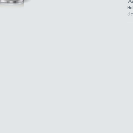
Wa
Hoh
di