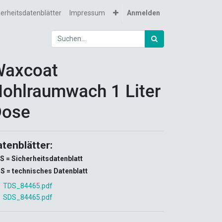
herheitsdatenblätter
Impressum
Anmelden
Waxcoat
ohlraumwach 1 Liter
Dose
atenblätter:
S = Sicherheitsdatenblatt
S = technisches Datenblatt
TDS_84465.pdf
SDS_84465.pdf