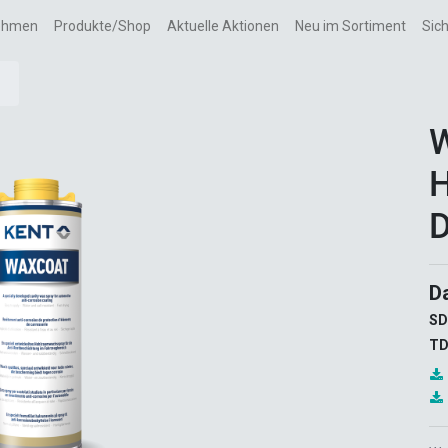
ehmen
Produkte/Shop
Aktuelle Aktionen
Neu im Sortiment
Sic
H
D
SD
TD