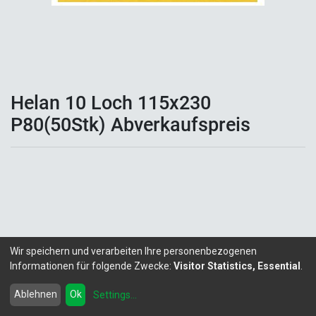
Helan 10 Loch 115x230
P80(50Stk) Abverkaufspreis
Wir speichern und verarbeiten Ihre personenbezogenen
Informationen für folgende Zwecke:
Visitor Statistics, Essential
.
Copyright ©
LITALEX - Chemie GmbH
Powered by
- Die #1
Open-Source eCommerce
Ablehnen
Ok
Settings
...