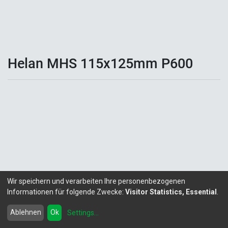
Helan MHS 115x125mm P600
Wir speichern und verarbeiten Ihre personenbezogenen
Informationen für folgende Zwecke:
Visitor Statistics, Essential
.
Copyright ©
LITALEX - Chemie GmbH
Powered by
- Die #1
Open-Source eCommerce
Ablehnen
Ok
Settings
...