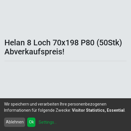
Helan 8 Loch 70x198 P80 (50Stk)
Abverkaufspreis!
Wir speichern und verarbeiten Ihre personenbezogenen
Informationen für folgende Zwecke:
Visitor Statistics, Essential
.
Copyright ©
LITALEX - Chemie GmbH
Powered by
- Die #1
Open-Source eCommerce
Ablehnen
Ok
Settings
...