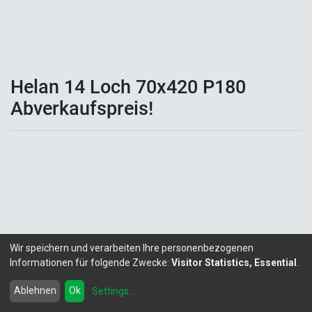
Helan 14 Loch 70x420 P180
Abverkaufspreis!
Wir speichern und verarbeiten Ihre personenbezogenen
Informationen für folgende Zwecke:
Visitor Statistics, Essential
.
Copyright ©
LITALEX - Chemie GmbH
Powered by
- Die #1
Open-Source eCommerce
Ablehnen
Ok
Settings
...