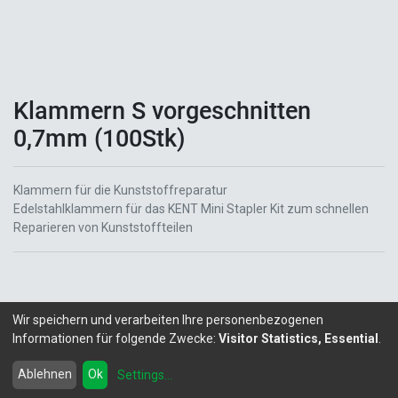
Klammern S vorgeschnitten
0,7mm (100Stk)
Klammern für die Kunststoffreparatur
Edelstahlklammern für das KENT Mini Stapler Kit zum schnellen
Reparieren von Kunststoffteilen
Wir speichern und verarbeiten Ihre personenbezogenen
Informationen für folgende Zwecke:
Visitor Statistics, Essential
.
Copyright ©
LITALEX - Chemie GmbH
Powered by
- Die #1
Open-Source eCommerce
Ablehnen
Ok
Settings
...