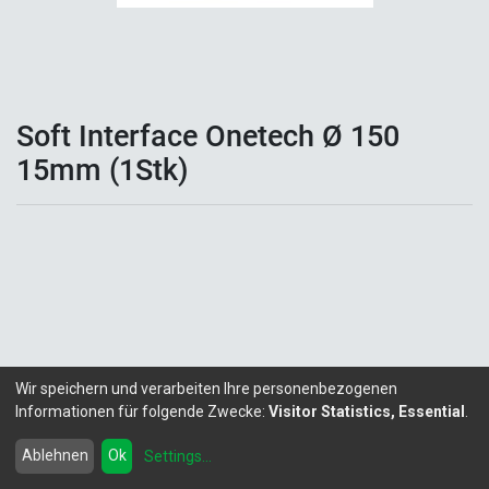
Soft Interface Onetech Ø 150
15mm (1Stk)
Wir speichern und verarbeiten Ihre personenbezogenen
Informationen für folgende Zwecke:
Visitor Statistics, Essential
.
Copyright ©
LITALEX - Chemie GmbH
Powered by
- Die #1
Open-Source eCommerce
Ablehnen
Ok
Settings
...