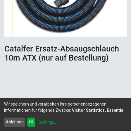
Catalfer Ersatz-Absaugschlauch
10m ATX (nur auf Bestellung)
Wir speichern und verarbeiten Ihre personenbezogenen
Informationen für folgende Zwecke:
Visitor Statistics, Essential
.
Copyright ©
LITALEX - Chemie GmbH
Powered by
- Die #1
Open-Source eCommerce
Ablehnen
Ok
Settings
...