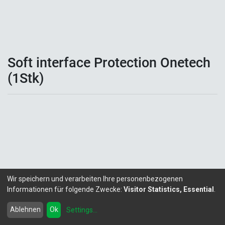
Soft interface Protection Onetech
(1Stk)
Wir speichern und verarbeiten Ihre personenbezogenen
Informationen für folgende Zwecke:
Visitor Statistics, Essential
.
Copyright ©
LITALEX - Chemie GmbH
Powered by
- Die #1
Open-Source eCommerce
Ablehnen
Ok
Settings
...