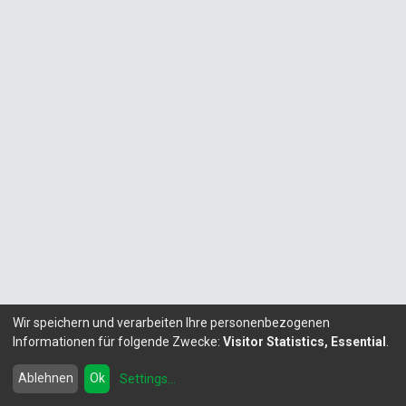
Wir speichern und verarbeiten Ihre personenbezogenen
Informationen für folgende Zwecke:
Visitor Statistics, Essential
.
Copyright ©
LITALEX - Chemie GmbH
Powered by
- Die #1
Open-Source eCommerce
Ablehnen
Ok
Settings
...